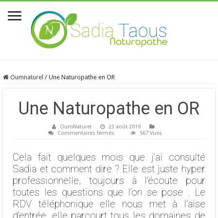
Oumnaturel
/
Une Naturopathe en OR
Une Naturopathe en OR
OumNaturel
23 août 2019
sur
Commentaires fermés
567 Vues
Une
Naturopathe
en
Cela fait quelques mois que j’ai consulté
OR
Sadia et comment dire ? Elle est juste hyper
professionnelle, toujours à l’écoute pour
toutes les questions que l’on se pose . Le
RDV téléphonique elle nous met à l’aise
d’entrée, elle parcourt tous les domaines de